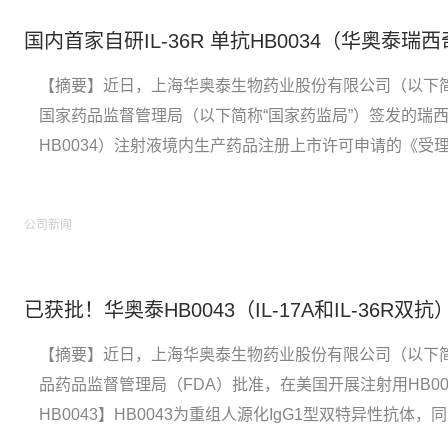
【摘要】近日，上海华奥泰生物药业股份有限公司（以下简称
国家药品监督管理局（以下简称“国家药监局”）签发的瑞
HB0034）注射液境内生产药品注册上市许可申请的《受
HB0034】2025年3月，公司HB0034注射液用于治疗
多中心、双盲、随机、安慰剂平行对照的关键性临床...
公司新闻
【摘要】近日，上海华奥泰生物药业股份有限公司（以下简
品药品监督管理局（FDA）批准，在美国开展注射用HB00
HB0043】HB0043为重组人源化IgG1型双特异性抗体
素-17A（IL-17A）和人白细胞介素-36受体（IL-36R