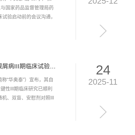
2025-12
过与国家药品监督管理局药
临床试验启动前的会议沟通，
0025】HB0025是由华奥
24
喜讯！华奥泰HB0017注射液治疗中重度斑块状银屑病III期临床试验达到所有主要、关键次要疗效终点
称“华奥泰”）宣布，其自
2025-11
键性III期临床研究已顺利
、双盲、安慰剂对照III
者。研究结果显示，研究达