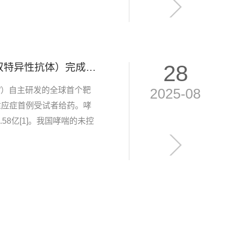
28
【全球创新双抗】华奥泰HB0056（TSLP/IL-11双特异性抗体）完成哮喘适应症首例受试者入组给药
”）自主研发的全球首个靶
2025-08
哮喘适应症首例受试者给药。哮
8亿[1]。我国哮喘的未控
过世界平均水平。关于