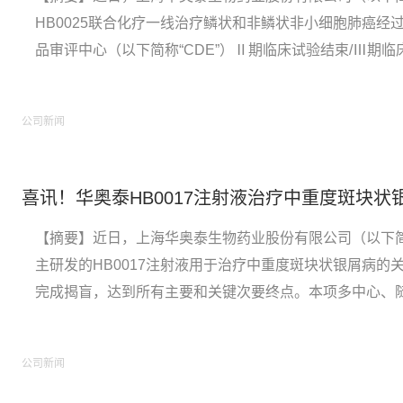
HB0025联合化疗一线治疗鳞状和非鳞状非小细胞肺癌经
品审评中心（以下简称“CDE”）Ⅱ期临床试验结束/Ⅲ期
公司将正式启动HB0025注射液的III期临床试验。【关于HB
泰自主研发的一款创新型抗PD-L1...
公司新闻
【摘要】近日，上海华奥泰生物药业股份有限公司（以下简
主研发的HB0017注射液用于治疗中重度斑块状银屑病的关
完成揭盲，达到所有主要和关键次要终点。本项多中心、随机
期临床试验总计共纳入408例中国中重度斑块状银屑病患
到预设的所有主要疗效终点（第12周时达到PASI ...
公司新闻