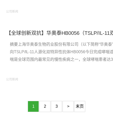
发用于治疗多种难以治疗的自身免疫...
公司新闻
摘要上海华奥泰生物药业股份有限公司（以下简称“华奥泰
向TSLP/IL-11人源化双特异性抗体HB0056今日完成
喘是全球范围内最常见的慢性疾病之一，全球哮喘患者达3.5
制率高达55.1%[2]，病死率为36.7人/万人[3]，远远超
HB0056HB0056是以抗T...
公司新闻
1
2
3
>
末页