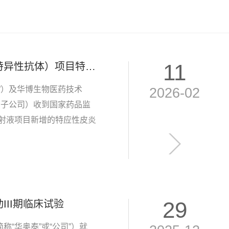
11
已获批！华奥泰HB0056注射液（TSLP/IL-11双特异性抗体）项目特应性皮炎适应症获得药物临床试验许可
”）及华博生物医药技术
2026-02
资子公司）收到国家药品监
注射液项目新增的特应性皮炎
验许可。关于
人源...
29
III期临床试验
“华奥泰”或“公司”）就