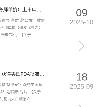
09
国内首家自研IL-36R 单抗HB0034（华奥泰瑞西奇拜单抗）上市申请获受理，剑指泛发性脓疱型银屑病！
“华奥泰”或“公司”）收到
2025-10
西奇拜单抗（研发代号为：
理通知书》。【关于
泛发性脓疱型银屑病急性发作的
18
已获批！华奥泰HB0043（IL-17A和IL-36R双抗）获得美国FDA批准开展I期临床试验
称“华奥泰”）获得美国食
2025-09
43 I期临床试验。【关于
，同时靶向人白细胞介
），具有高结合和阻断活性，开