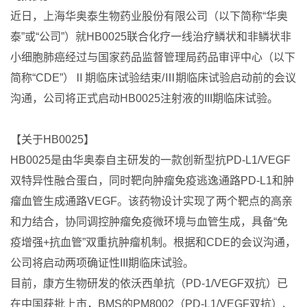
近日，上海华奥泰生物药业股份有限公司（以下简称“华奥
泰”或“公司”）就HB0025联合化疗一线治疗鳞状和非鳞状非
小细胞肺癌经过与国家药品监督管理局药品审评中心（以下
简称“CDE”）Ⅱ期临床试验结束/Ⅲ期临床试验启动前的会议
沟通，公司将正式启动HB0025注射液的III期临床试验。
【关于HB0025】
HB0025是由华奥泰自主研发的一款创新型抗PD-L1/VEGF
双特异性融合蛋白，同时靶向肿瘤免疫逃逸通路PD-L1和肿
瘤血管生成通路VEGF。该药物设计实现了两个靶点的高亲
和力结合，协同调控肿瘤免疫微环境与血管生成，具备“免
疫增强+抗血管”双重抗肿瘤机制。根据和CDE的会议沟通，
公司将启动两项确证性III期临床试验。
目前，康方生物研发的依沃西单抗（PD-1/VEGF双抗）已
在中国获批上市，BMS的PM8002（PD-L1/VEGF双抗）、