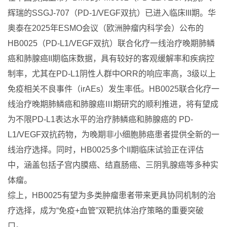
辉瑞的SSGJ-707（PD-1/VEGF双抗）已进入临床III期。华
奥泰在2025年ESMO会议（欧洲肿瘤内科学会）公布的
HB0025（PD-L1/VEGF双抗）联合化疗一线治疗晚期肺鳞
癌和肺腺癌II期临床数据，具有较好的客观缓解率和疾病控
制率，尤其在PD-L1阴性人群中ORR的响应率高，3级以上
免疫相关不良事件（irAEs）发生率低。HB0025联合化疗一
线治疗晚期肺鳞癌和肺腺癌Ⅲ期研究的顺利推进，将有望成
为不限PD-L1表达水平的治疗肺鳞癌和肺腺癌的 PD-
L1/VEGF双抗药物，为晚期非小细胞肺癌患者提供全新的一
线治疗选择。同时，HB0025多个II期临床试验正在评估
中，涵盖包括子宫内膜癌、结直肠癌、三阴乳腺癌等多种实
体瘤。
综上，HB0025有望为多类肿瘤患者带来更具协同机制的治
疗选择，成为“免疫+血管”双靶抗体治疗策略的重要突破
口。