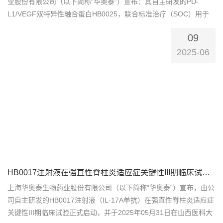
业股份有限公司（以下简称“华奥泰”）宣布：其自主研发的PD-
L1/VEGF双特异性融合蛋白HB0025，联合标准治疗（SOC）用于
晚期或复发的子宫内膜癌，已正式向CDE递交确证性III期临床试验
09
启动前会议申请。这标志着该项目即将步入III期临床开发的关键阶
段，也是其全球开发路径上的重要转折点。作为国内最...
2025-06
HB0017注射液在强直性脊柱炎适应症关键性III期临床试验首例入组
上海华奥泰生物药业股份有限公司（以下简称“华奥泰”）宣布，由公
司自主研发的HB0017注射液（IL-17A单抗）在强直性脊柱炎适应症
关键性III期临床试验正式启动，并于2025年05月31日在山西医科大