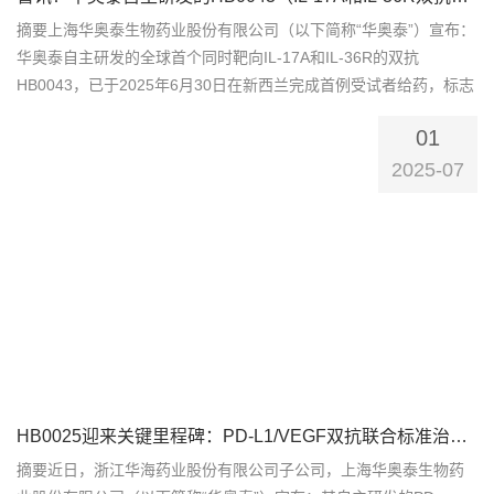
摘要上海华奥泰生物药业股份有限公司（以下简称“华奥泰”）宣布：
华奥泰自主研发的全球首个同时靶向IL-17A和IL-36R的双抗
HB0043，已于2025年6月30日在新西兰完成首例受试者给药，标志
着该创新疗法正式进入临床开发阶段。华奥泰首席执行官朱向阳表
01
示：“HB0043的首例受试者给药是华奥泰创新研发的重要里程碑。
我们相信，这一双抗药物的开发将为自身免疫性疾...
2025-07
HB0025迎来关键里程碑：PD-L1/VEGF双抗联合标准治疗用于晚期或复发的子宫内膜癌已递交EOP2，稳步迈向III期临床阶段
摘要近日，浙江华海药业股份有限公司子公司，上海华奥泰生物药