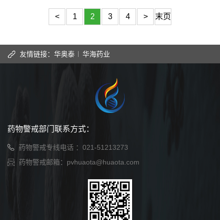
学第二医院顺利完成了首例受试者入组。HB0017注射液是华奥泰自
主研发的以白介素-17A（IL-17A）为靶点的单克隆抗体，拟用于治
<
1
2
3
4
>
末页
疗中重度斑块状银屑病、强直性...
友情链接：
华奥泰
华海药业
药物警戒部门联系方式：
药物警戒专线电话 ：021-51213273
药物警戒邮箱：pvhuaota@huaota.com