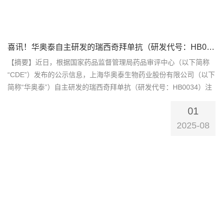
喜讯！华奥泰自主研发的瑞西奇拜单抗（研发代号：HB0034）注射液被纳入优先审评审批程序的品种名单
【摘要】近日，根据国家药品监督管理局药品审评中心（以下简称
“CDE”）发布的公示信息，上海华奥泰生物药业股份有限公司（以下
简称“华奥泰”）自主研发的瑞西奇拜单抗（研发代号：HB0034）注
射液被纳入优先审评审批程序的品种名单。根据《国家药监局关于
01
发布突破性治疗药物审评工作程序（试行）等三个文件的公告》
（2020年第82号）有关要求，CDE对纳入优先审评审批程序...
2025-08