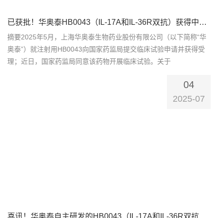
已获批！华奥泰HB0043（IL-17A和IL-36R双抗）获得中国IND批件
摘要2025年5月，上海华奥泰生物药业股份有限公司（以下简称“华
奥泰”）就注射用HB0043向国家药监局提交临床试验申请并获得受
理；近日，国家药监局同意该药物开展临床试验。关于
HB0043HB0043为重组人源化IgG1型双特异性抗体，同时靶向人白
04
细胞介素-17A（IL-17A）和人白细胞介素-36受体（IL-36R），具有
高结合和阻断活性，开发用于治疗多种难...
2025-07
喜讯！华奥泰自主研发的HB0043（IL-17A和IL-36R双抗）在新西兰完成首例受试者入组给药