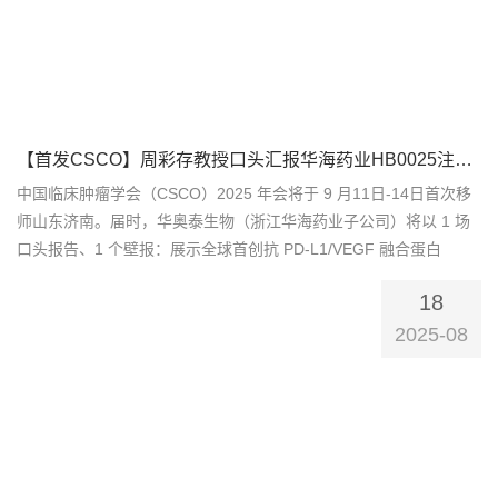
【首发CSCO】周彩存教授口头汇报华海药业HB0025注射液肺癌研究成果
中国临床肿瘤学会（CSCO）2025 年会将于 9 月11日-14日首次移
师山东济南。届时，华奥泰生物（浙江华海药业子公司）将以 1 场
口头报告、1 个壁报：展示全球首创抗 PD-L1/VEGF 融合蛋白
HB0025 的最新临床进展和成果。华奥泰将在2025年内启动针对子
18
宫内膜癌和非小细胞肺癌的三期临床试验。【核心看点】• 口头报
告：HB0025 联合化疗一...
2025-08